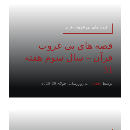
قصه های بی غروب قرآن
قصه های بی غروب
قرآن – سال سوم هفته
31
توسط
editor
|
به روزرسانی جولای 30, 2026