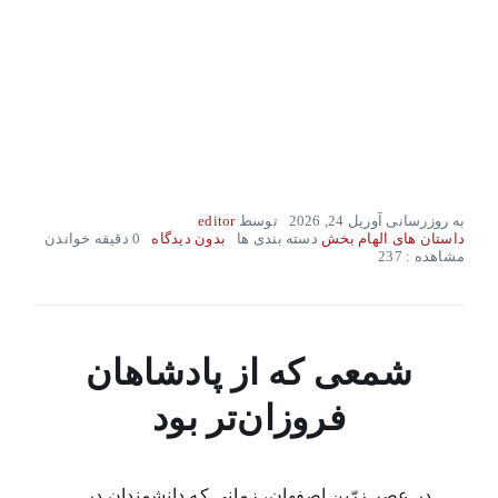
به روزرسانی آوریل 24, 2026
توسط
editor
on
داستان های الهام بخش
دسته بندی ها
بدون ديدگاه
0 دقیقه خواندن
داستان
مشاهده : 237
های
الهام
بخش
–
سال
شمعی که از پادشاهان
سوم
هفته
17
فروزان‌تر بود
در عصر زرّین اصفهان، زمانی که دانشمندان در