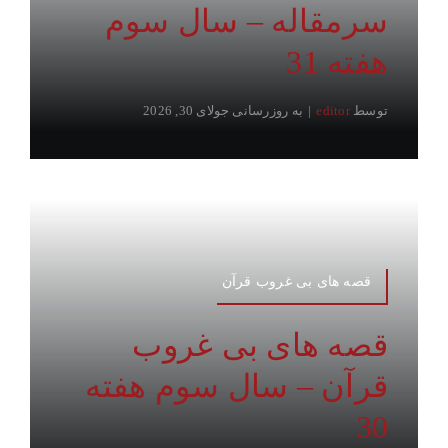
سرمقاله – سال سوم
هفته 31
توسط
editor
|
به روزرسانی جولای 30, 2026
قصه های بی غروب قرآن
قصه های بی غروب
قرآن – سال سوم هفته
30